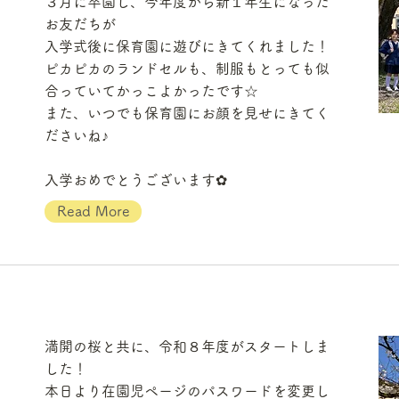
ま
３月に卒園し、今年度から新１年生になった
お友だちが
入学式後に保育園に遊びにきてくれました！
ピカピカのランドセルも、制服もとっても似
合っていてかっこよかったです☆
また、いつでも保育園にお顔を見せにきてく
ださいね♪
入学おめでとうございます✿
Read More
満開の桜と共に、令和８年度がスタートしま
した！
本日より在園児ページのパスワードを変更し